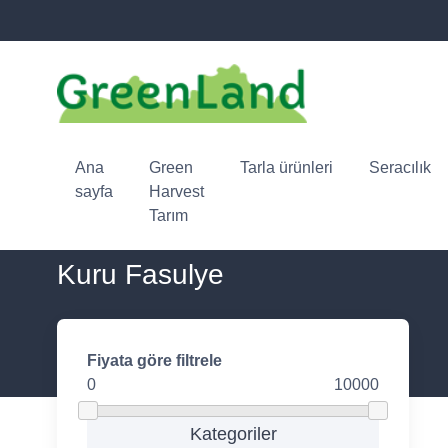
Ana
Green
Tarla ürünleri
Seracılık
sayfa
Harvest
Tarım
Kuru Fasulye
Fiyata göre filtrele
0
10000
Kategoriler