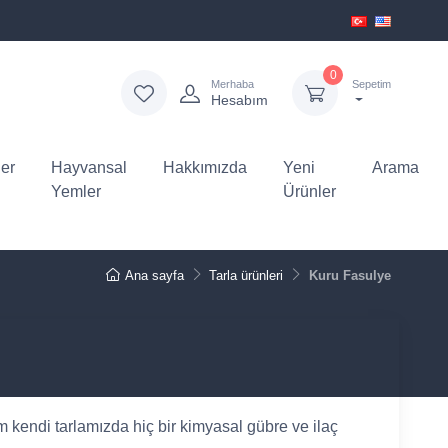
0
Merhaba
Sepetim
Hesabım
er
Hayvansal
Hakkımızda
Yeni
Arama
Yemler
Ürünler
Ana sayfa
Tarla ürünleri
Kuru Fasulye
endi tarlamızda hiç bir kimyasal gübre ve ilaç