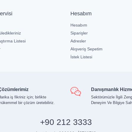
ervisi
Hesabım
Hesabım
ledikleriniz
Siparişler
ştırma Listesi
Adresler
r
Alışveriş Sepetim
İstek Listesi
Çözümlerimiz
Danışmanlık Hizme
arika iş fikriniz için; birlikte
Sektörümüzle İlgili Zeng
ükemmel bir çözüm üretebiliriz.
Deneyim Ve Bilgiye Sah
+90 212 3333