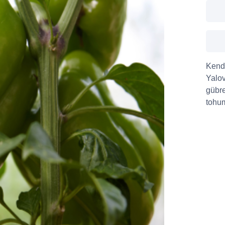
Kendi
Yalov
gübre
tohum